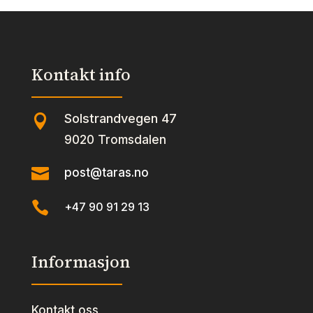
Green
antall
Kontakt info
Solstrandvegen 47

9020 Tromsdalen

post@taras.no

+47 90 91 29 13
Informasjon
Kontakt oss