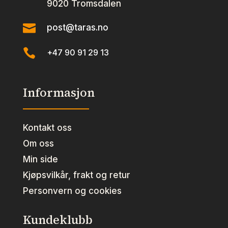
9020 Tromsdalen

post@taras.no

+47 90 91 29 13
Informasjon
Kontakt oss
Om oss
Min side
Kjøpsvilkår, frakt og retur
Personvern og cookies
Kundeklubb