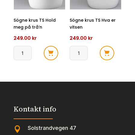
Sögne krus TS Hold
Sögne krus TS Hva er
meg på trå’n
vitsen
249.00
kr
249.00
kr
Sögne
Sögne
krus
krus
TS
TS
Hold
Hva
meg
er
på
vitsen
trå'n
antall
Kontakt info
antall
Solstrandvegen 47
