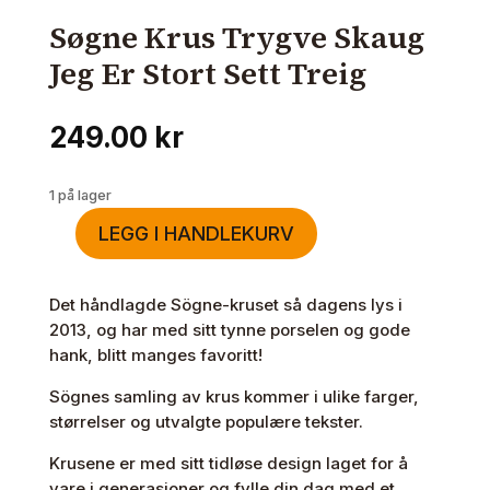
Søgne Krus Trygve Skaug
Jeg Er Stort Sett Treig
249.00
kr
1 på lager
LEGG I HANDLEKURV
Søgne
Krus
Trygve
Det håndlagde Sögne-kruset så dagens lys i
Skaug
2013, og har med sitt tynne porselen og gode
Jeg
hank, blitt manges favoritt!
Er
Sögnes samling av krus kommer i ulike farger,
Stort
størrelser og utvalgte populære tekster.
Sett
Treig
Krusene er med sitt tidløse design laget for å
antall
vare i generasjoner og fylle din dag med et