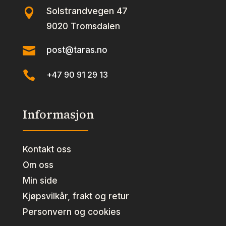
Solstrandvegen 47

9020 Tromsdalen

post@taras.no

+47 90 91 29 13
Informasjon
Kontakt oss
Om oss
Min side
Kjøpsvilkår, frakt og retur
Personvern og cookies