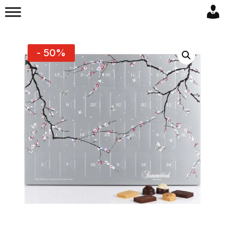
- 50%