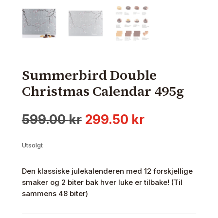
Summerbird Double
Christmas Calendar 495g
Opprinnelig
Nåværende
599.00
kr
299.50
kr
pris
pris
var:
er:
Utsolgt
599.00 kr.
299.50 kr.
Den klassiske julekalenderen med 12 forskjellige
smaker og 2 biter bak hver luke er tilbake! (Til
sammens 48 biter)