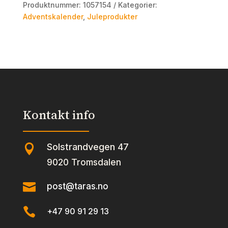
Produktnummer:
1057154
Kategorier:
Adventskalender
,
Juleprodukter
Kontakt info
Solstrandvegen 47

9020 Tromsdalen

post@taras.no

+47 90 91 29 13