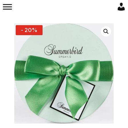
- 20%