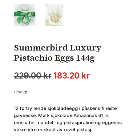
Summerbird Luxury
Pistachio Eggs 144g
Opprinnelig
Nåværende
229.00
kr
183.20
kr
pris
pris
var:
er:
Utsolgt
229.00 kr.
183.20 kr.
12 fortryllende sjokoladeegg i påskens fineste
gaveeske. Mørk sjokolade Amazonas 61 %
omslutter mandel- og pistasjpraliné og eggenes
vakre ytre er skapt av revet pistasj.