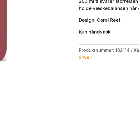
260 ml tilsvarer størrelsen 
holde væskebalansen når d
Design: Coral Reef
Kun håndvask.
Produktnummer:
102114
Ka
S'well