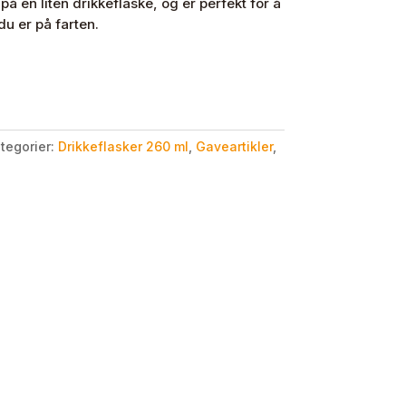
på en liten drikkeflaske, og er perfekt for å
u er på farten.
tegorier:
Drikkeflasker 260 ml
,
Gaveartikler
,