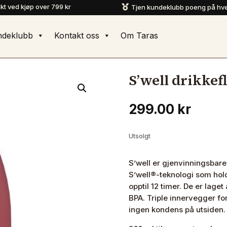
akt ved kjøp over 799 kr
Tjen kundeklubb poeng på hve

ndeklubb
Kontakt oss
Om Taras
S’well drikkef
299.00
kr
Utsolgt
S’well er gjenvinningsbar
S’well®-teknologi som holde
opptil 12 timer. De er laget 
BPA. Triple innervegger for
ingen kondens på utsiden.