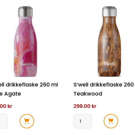
ell drikkeflaske 260 ml
S’well drikkeflaske 260
e Agate
Teakwood
.00
kr
299.00
kr
l
S'well
keflaske
drikkeflaske