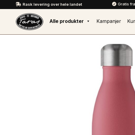
Gratis fr
Rask levering over hele landet


Alle produkter
Kampanjer
Ku