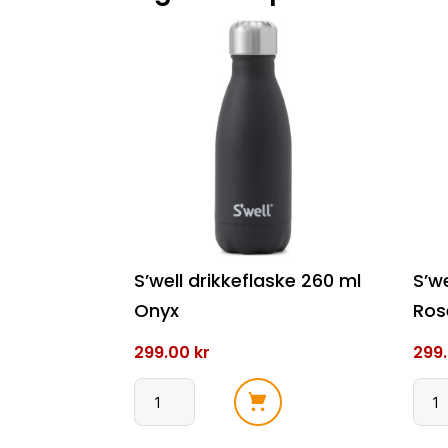
S’well drikkeflaske 260 ml
S’w
Onyx
Ros
299.00
kr
299
S'well
S'wel
drikkeflaske
drik