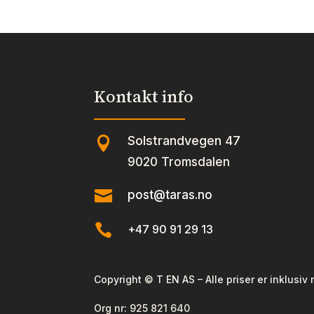
260
260
ml
ml
Onyx
Rose
antall
Agat
antal
Kontakt info
Solstrandvegen 47

9020 Tromsdalen

post@taras.no

+47 90 91 29 13
Copyright © T EN AS – Alle priser er inklusiv
Org nr:
925 821 640