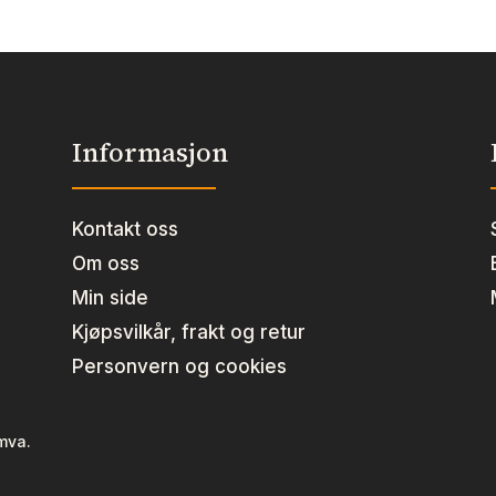
260
ml
Teakwood
e
antall
l
Informasjon
Kontakt oss
Om oss
Min side
Kjøpsvilkår, frakt og retur
Personvern og cookies
 mva.