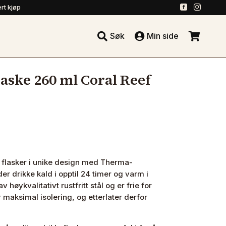
.
.
rt kjøp





Søk
Min side
.
laske 260 ml Coral Reef
e flasker i unike design med Therma-
r drikke kald i opptil 24 timer og varm i
av høykvalitativt rustfritt stål og er frie for
 maksimal isolering, og etterlater derfor