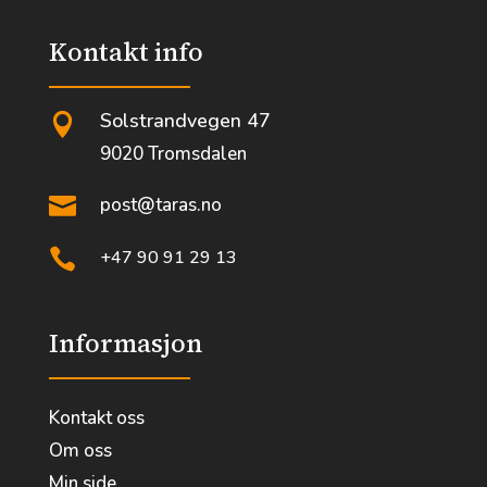
Kontakt info
Solstrandvegen 47

9020 Tromsdalen

post@taras.no

+47 90 91 29 13
Informasjon
Kontakt oss
Om oss
Min side