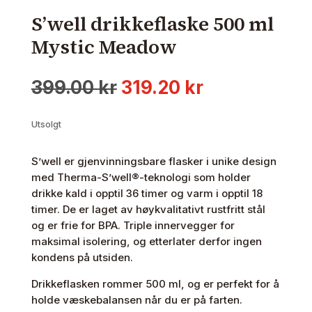
S’well drikkeflaske 500 ml
Mystic Meadow
Opprinnelig
Nåværende
399.00
kr
319.20
kr
pris
pris
var:
er:
Utsolgt
399.00 kr.
319.20 kr.
S’well er gjenvinningsbare flasker i unike design
med Therma-S’well®-teknologi som holder
drikke kald i opptil 36 timer og varm i opptil 18
timer. De er laget av høykvalitativt rustfritt stål
og er frie for BPA. Triple innervegger for
maksimal isolering, og etterlater derfor ingen
kondens på utsiden.
Drikkeflasken rommer 500 ml, og er perfekt for å
holde væskebalansen når du er på farten.