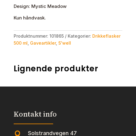
Design: Mystic Meadow
Kun håndvask.
Produktnummer:
101865
Kategorier:
Drikkeflasker
500 ml
,
Gaveartikler
,
S'well
Lignende produkter
Kontakt info
Solstrandvegen 47
