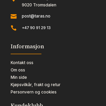
9020 Tromsdalen

post@taras.no

+47 90 91 29 13
Informasjon
Kontakt oss
Om oss
Min side
Kjøpsvilkår, frakt og retur
Personvern og cookies
Kundeklubb