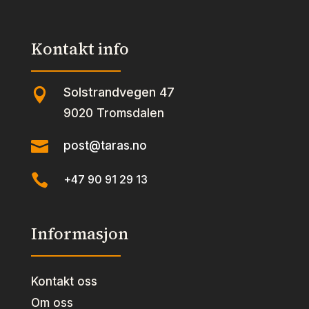
Kontakt info
Solstrandvegen 47

9020 Tromsdalen

post@taras.no

+47 90 91 29 13
Informasjon
Kontakt oss
Om oss