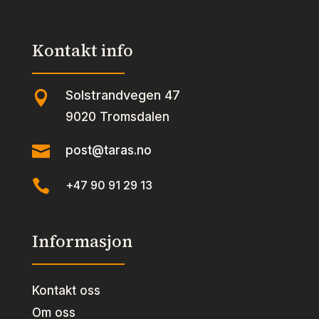
Kontakt info
Solstrandvegen 47

9020 Tromsdalen

post@taras.no

+47 90 91 29 13
Informasjon
Kontakt oss
Om oss