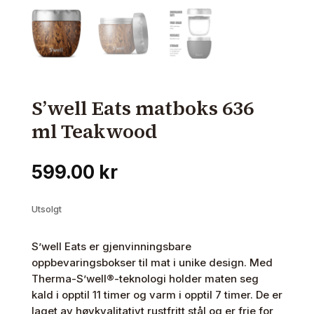
S’well Eats matboks 636
ml Teakwood
599.00
kr
Utsolgt
S’well Eats er gjenvinningsbare
oppbevaringsbokser til mat i unike design. Med
Therma-S’well®-teknologi holder maten seg
kald i opptil 11 timer og varm i opptil 7 timer. De er
laget av høykvalitativt rustfritt stål og er frie for