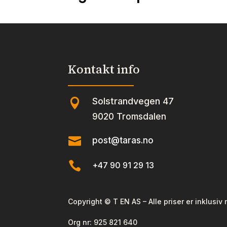
Kontakt info
Solstrandvegen 47

9020 Tromsdalen

post@taras.no

+47 90 91 29 13
Copyright © T EN AS – Alle priser er inklusiv
Org nr:
925 821 640