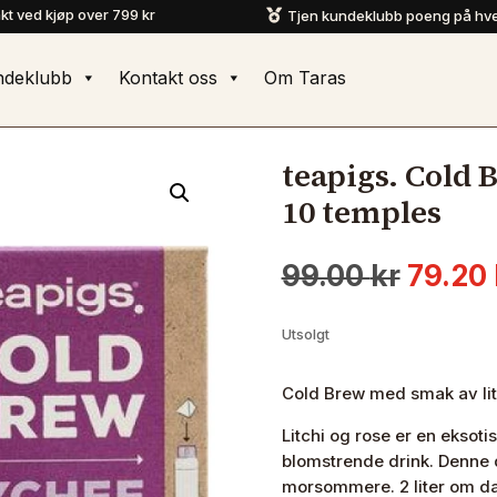
akt ved kjøp over 799 kr
Tjen kundeklubb poeng på hve

ndeklubb
Kontakt oss
Om Taras
teapigs. Cold 
10 temples
Oppri
99.00
kr
79.20
pris
var:
Utsolgt
99.00 
Cold Brew med smak av lit
Litchi og rose er en eksoti
blomstrende drink. Denne d
morsommere. 2 liter om da