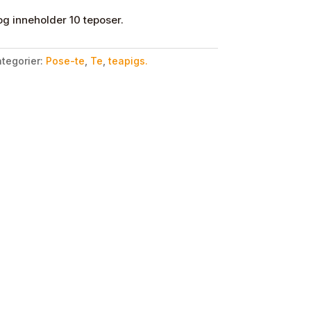
 og inneholder 10 teposer.
tegorier:
Pose-te
,
Te
,
teapigs.