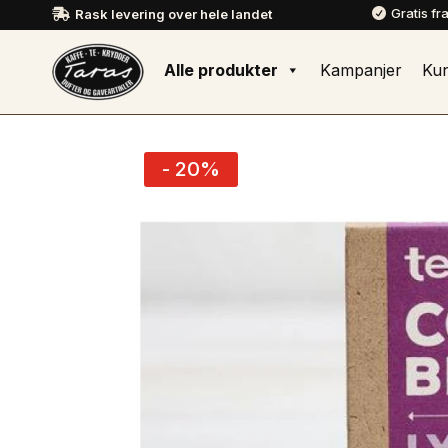
Gratis fr
Rask levering over hele landet


Alle produkter
Kampanjer
Ku
- 20%