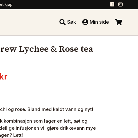
.
.
rt kjøp





Søk
Min side
.
Brew Lychee & Rose tea
nnelig
Nåværende
kr
pris
er:
kr.
79.20 kr.
chi og rose. Bland med kaldt vann og nyt!
sk kombinasjon som lager en lett, søt og
eilige infusjonen vil gjøre drikkevann mye
gen? Lett!