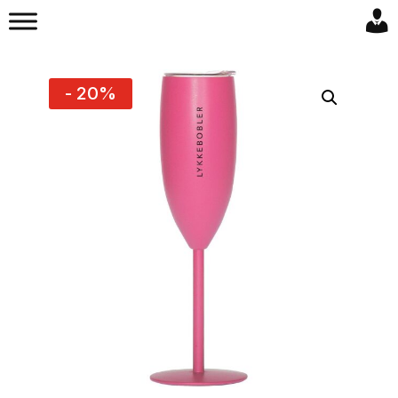
- 20%