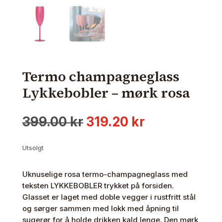
Termo champagneglass
Lykkebobler – mørk rosa
Opprinnelig
Nåværende
399.00
kr
319.20
kr
pris
pris
var:
er:
Utsolgt
399.00 kr.
319.20 kr.
Uknuselige rosa termo-champagneglass med
teksten LYKKEBOBLER trykket på forsiden.
Glasset er laget med doble vegger i rustfritt stål
og sørger sammen med lokk med åpning til
sugerør for å holde drikken kald lenge. Den mørk