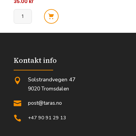
35.00
kr
Samyang
Hot
Chicken
Noodles
antall
Kontakt info
Solstrandvegen 47

9020 Tromsdalen

post@taras.no

+47 90 91 29 13