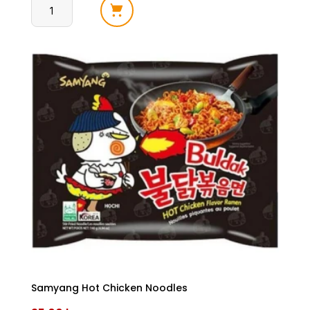
Samyang
Hot
Chicken
Noodles
Cheese
antall
Samyang Hot Chicken Noodles