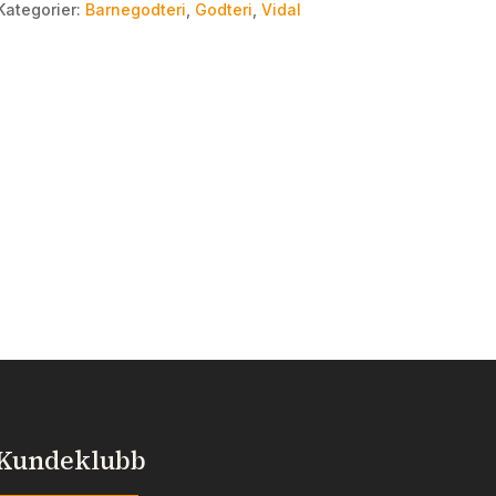
Kategorier:
Barnegodteri
,
Godteri
,
Vidal
Kundeklubb