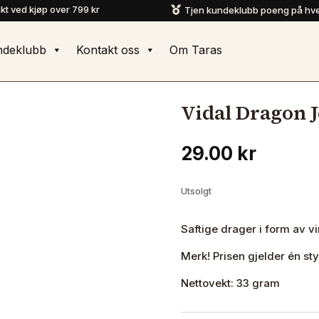
akt ved kjøp over 799 kr
Tjen kundeklubb poeng på hve

ndeklubb
Kontakt oss
Om Taras
Vidal Dragon J
29.00
kr
Utsolgt
Saftige drager i form av v
Merk! Prisen gjelder én sty
Nettovekt: 33 gram