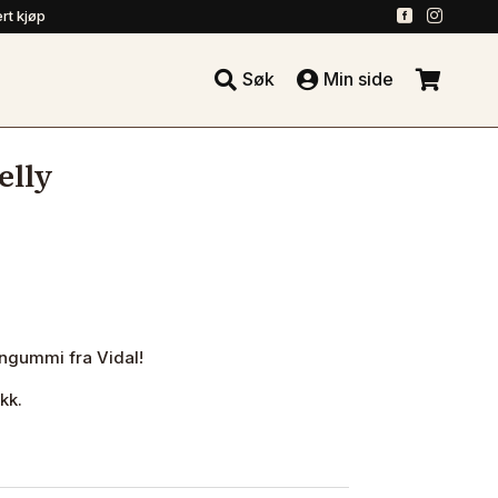
.
.
rt kjøp





Søk
Min side
.
elly
ingummi fra Vidal!
kk.