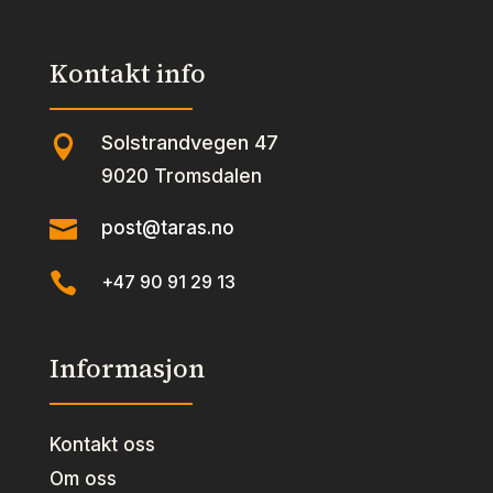
Kontakt info
Solstrandvegen 47

9020 Tromsdalen

post@taras.no

+47 90 91 29 13
Informasjon
Kontakt oss
Om oss