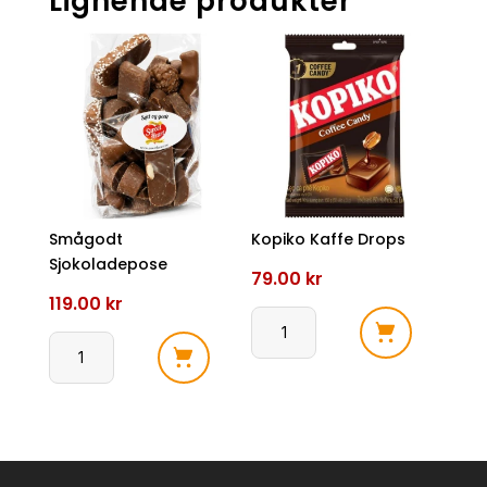
Lignende produkter
Smågodt
Kopiko Kaffe Drops
Sjokoladepose
79.00
kr
119.00
kr
Kopiko
Smågodt
Kaffe
Sjokoladepose
Drops
antall
antall