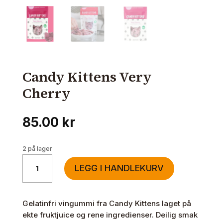
Candy Kittens Very
Cherry
85.00
kr
2 på lager
Candy
LEGG I HANDLEKURV
Kittens
Very
Cherry
Gelatinfri vingummi fra Candy Kittens laget på
antall
ekte fruktjuice og rene ingredienser. Deilig smak