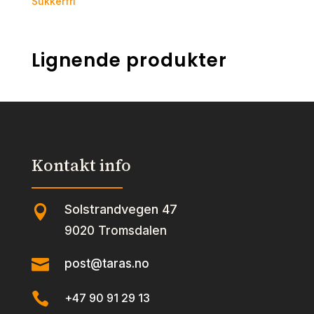
Sukkerfri
Lignende produkter
Kontakt info
Solstrandvegen 47

9020 Tromsdalen

post@taras.no

+47 90 91 29 13