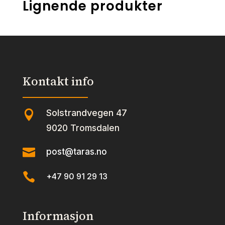
Lignende produkter
Kontakt info
Solstrandvegen 47

9020 Tromsdalen

post@taras.no

+47 90 91 29 13
Informasjon