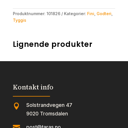
Produktnummer:
101826
Kategorier:
Fini
,
Godteri
,
Tyggis
Lignende produkter
Kontakt info
Solstrandvegen 47

9020 Tromsdalen

post@taras.no