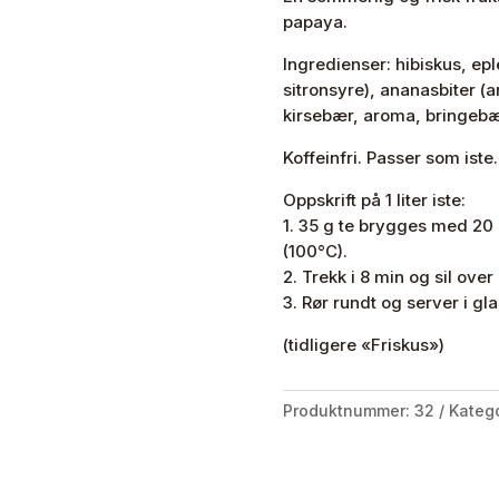
antall
papaya.
Ingredienser: hibiskus, epl
sitronsyre), ananasbiter (a
kirsebær, aroma, bringebæ
Koffeinfri. Passer som iste.
Oppskrift på 1 liter iste:
1. 35 g te brygges med 20 
(100°C).
2. Trekk i 8 min og sil ove
3. Rør rundt og server i gla
(tidligere «Friskus»)
Produktnummer:
32
Katego