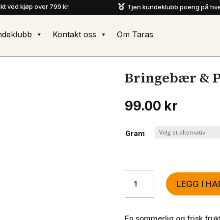
akt ved kjøp over 799 kr
Tjen kundeklubb poeng på hve

ndeklubb
Kontakt oss
Om Taras
Bringebær & P
99.00
kr
Gram
Bringebær
LEGG I H
&
Papaya
te
En sommerlig og frisk fru