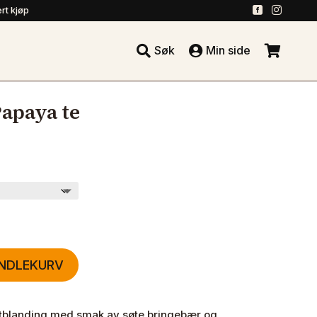
.
.
rt kjøp





Søk
Min side
.
apaya te
ANDLEKURV
ktblanding med smak av søte bringebær og