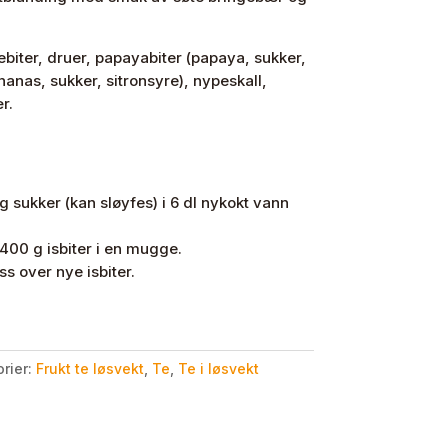
ebiter, druer, papayabiter (papaya, sukker,
nanas, sukker, sitronsyre), nypeskall,
r.
g sukker (kan sløyfes) i 6 dl nykokt vann
r 400 g isbiter i en mugge.
ss over nye isbiter.
rier:
Frukt te løsvekt
,
Te
,
Te i løsvekt