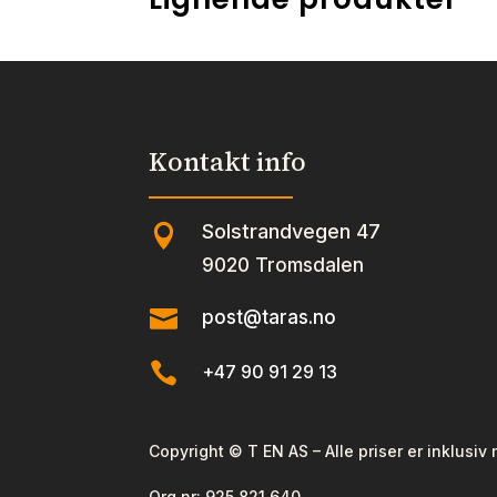
Kontakt info
Solstrandvegen 47

9020 Tromsdalen

post@taras.no

+47 90 91 29 13
Copyright © T EN AS – Alle priser er inklusiv
Org nr:
925 821 640