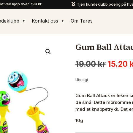
akt ved kjøp over 799 kr
Tjen kundeklubb poeng på hve

ndeklubb
Kontakt oss
Om Taras
Gum Ball Atta
Opprin
19.00
kr
15.20
pris
var:
Utsolgt
19.00 k
Gum Ball Attack er leken 
de små. Dette morsomme r
med et knappetrykk. Det er
10g