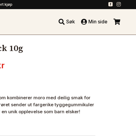
.
.
rt kjøp





Søk
Min side
.
ck 10g
nelig
Nåværende
kr
pris
er:
r.
15.20 kr.
som kombinerer moro med deilig smak for
øret sender ut fargerike tyggegummikuler
 en unik opplevelse som barn elsker!