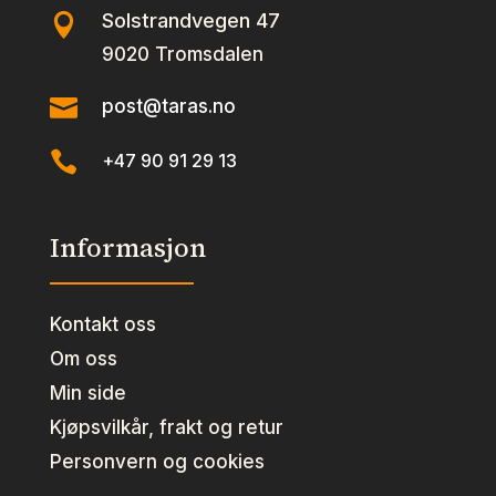
Solstrandvegen 47

9020 Tromsdalen

post@taras.no

+47 90 91 29 13
Informasjon
Kontakt oss
Om oss
Min side
Kjøpsvilkår, frakt og retur
Personvern og cookies