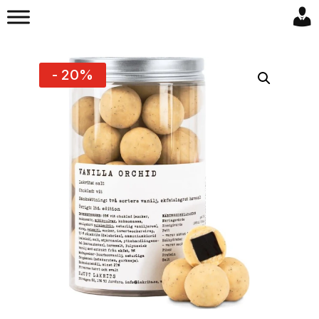
- 20%