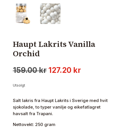
Haupt Lakrits Vanilla
Orchid
Opprinnelig
Nåværende
159.00
kr
127.20
kr
pris
pris
var:
er:
Utsolgt
159.00 kr.
127.20 kr.
Salt lakris fra Haupt Lakrits i Sverige med hvit
sjokolade, to typer vanilje og eikefatlagret
havsalt fra Trapani.
Nettovekt: 250 gram