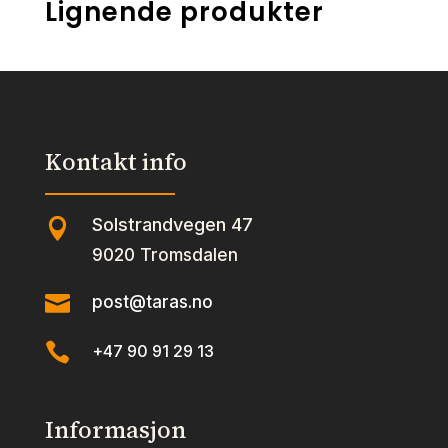
Lignende produkter
Kontakt info
Solstrandvegen 47

9020 Tromsdalen

post@taras.no

+47 90 91 29 13
Informasjon