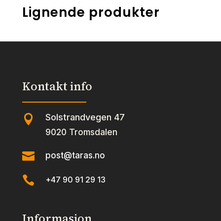
Lignende produkter
Kontakt info
Solstrandvegen 47

9020 Tromsdalen

post@taras.no

+47 90 91 29 13
Informasjon