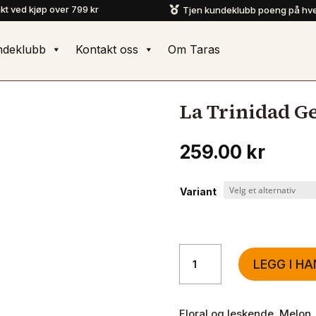
akt ved kjøp over 799 kr
Tjen kundeklubb poeng på hve

ndeklubb
Kontakt oss
Om Taras
La Trinidad G
259.00
kr
Variant
La
LEGG I H
Trinidad
Geisha
antall
Floral og leskende. Melon, 