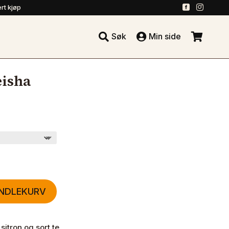
.
.
rt kjøp





Søk
Min side
.
eisha
ANDLEKURV
sitron og sort te.