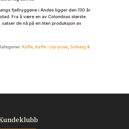
langs fjellryggene i Andes ligger den 130 år
idad. Fra å være en av Colombias største
, satser de nå på en liten produksjon av
Kategorier:
Kaffe
,
Kaffe i zip-pose
,
Solberg &
Kundeklubb