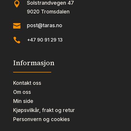
Solstrandvegen 47

9020 Tromsdalen

post@taras.no

+47 90 91 29 13
Informasjon
Kontakt oss
Om oss
Min side
Kjøpsvilkår, frakt og retur
Personvern og cookies