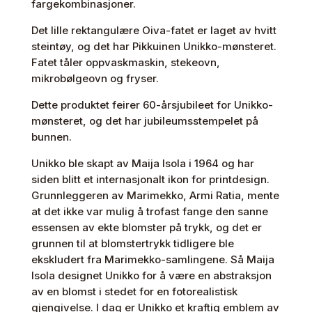
fargekombinasjoner.
Det lille rektangulære Oiva-fatet er laget av hvitt
steintøy, og det har Pikkuinen Unikko-mønsteret.
Fatet tåler oppvaskmaskin, stekeovn,
mikrobølgeovn og fryser.
Dette produktet feirer 60-årsjubileet for Unikko-
mønsteret, og det har jubileumsstempelet på
bunnen.
Unikko ble skapt av Maija Isola i 1964 og har
siden blitt et internasjonalt ikon for printdesign.
Grunnleggeren av Marimekko, Armi Ratia, mente
at det ikke var mulig å trofast fange den sanne
essensen av ekte blomster på trykk, og det er
grunnen til at blomstertrykk tidligere ble
ekskludert fra Marimekko-samlingene. Så Maija
Isola designet Unikko for å være en abstraksjon
av en blomst i stedet for en fotorealistisk
gjengivelse. I dag er Unikko et kraftig emblem av