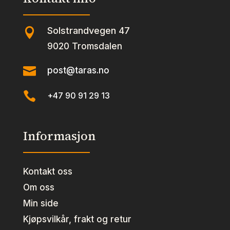
Solstrandvegen 47

9020 Tromsdalen

post@taras.no

+47 90 91 29 13
Informasjon
Kontakt oss
Om oss
Min side
Kjøpsvilkår, frakt og retur