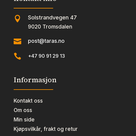
Solstrandvegen 47

9020 Tromsdalen

post@taras.no

+47 90 91 29 13
Informasjon
Kontakt oss
Om oss
Min side
Kjøpsvilkår, frakt og retur