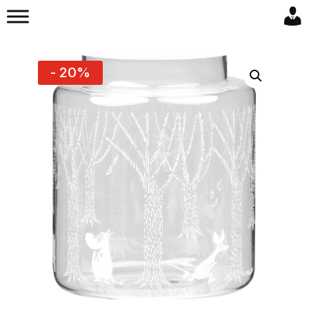
- 20%