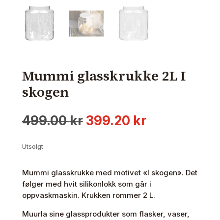
Mummi glasskrukke 2L I
skogen
Opprinnelig
Nåværend
499.00
kr
399.20
kr
pris
pris
var:
er:
Utsolgt
499.00 kr.
399.20 kr.
Mummi glasskrukke med motivet «I skogen». Det
følger med hvit silikonlokk som går i
oppvaskmaskin. Krukken rommer 2 L.
Muurla sine glassprodukter som flasker, vaser,