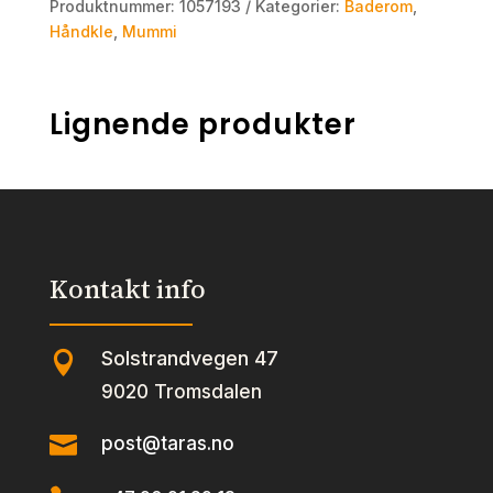
Produktnummer:
1057193
Kategorier:
Baderom
,
Håndkle
,
Mummi
Lignende produkter
Kontakt info
Solstrandvegen 47

9020 Tromsdalen

post@taras.no