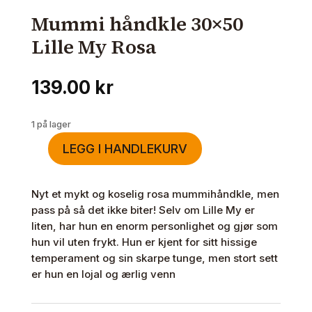
Mummi håndkle 30×50
Lille My Rosa
139.00
kr
1 på lager
LEGG I HANDLEKURV
Mummi
håndkle
30x50
Nyt et mykt og koselig rosa mummihåndkle, men
Lille
pass på så det ikke biter! Selv om Lille My er
My
liten, har hun en enorm personlighet og gjør som
Rosa
hun vil uten frykt. Hun er kjent for sitt hissige
antall
temperament og sin skarpe tunge, men stort sett
er hun en lojal og ærlig venn