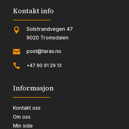
Kontakt info
Solstrandvegen 47

9020 Tromsdalen

post@taras.no

+47 90 91 29 13
Informasjon
Kontakt oss
Om oss
Min side