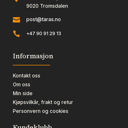
9020 Tromsdalen

post@taras.no

+47 90 91 29 13
Informasjon
Kontakt oss
Om oss
Min side
Kjøpsvilkår, frakt og retur
Personvern og cookies
Kundeklubb