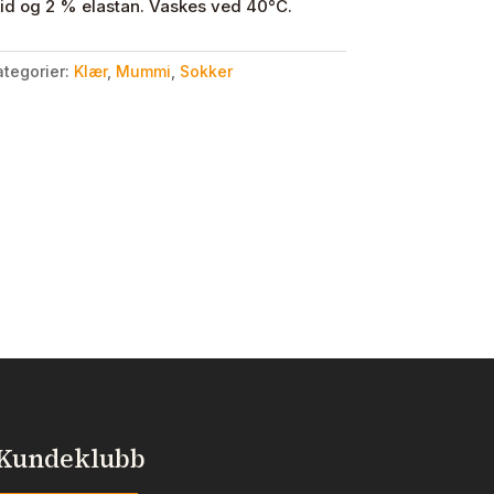
id og 2 % elastan. Vaskes ved 40°C.
ategorier:
Klær
,
Mummi
,
Sokker
Kundeklubb