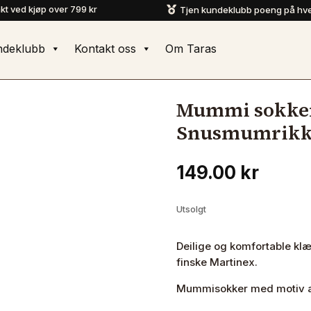
akt ved kjøp over 799 kr
Tjen kundeklubb poeng på hve

ndeklubb
Kontakt oss
Om Taras
Mummi sokke
Snusmumrikken
149.00
kr
Utsolgt
Deilige og komfortable kl
finske Martinex.
Mummisokker med motiv av