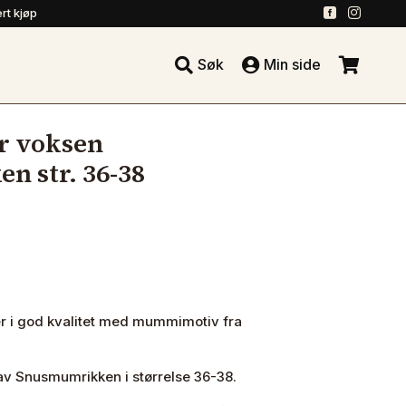
.
.
rt kjøp





Søk
Min side
.
r voksen
 str. 36-38
ær i god kvalitet med mummimotiv fra
 Snusmumrikken i størrelse 36-38.