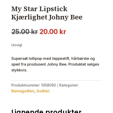
My Star Lipstick
Kjærlighet Johny Bee
Opprinnelig
Nåværende
25.00
kr
20.00
kr
pris
pris
var:
er:
Utsolgt
25.00 kr.
20.00 kr.
Supersøt lollipop med leppestift, hårbørste og
speil fra produsent Johny Bee. Produktet selges
stykkvis.
Produktnummer:
1058092
Kategorier:
Barnegodteri
,
Godteri
Lignende produkter