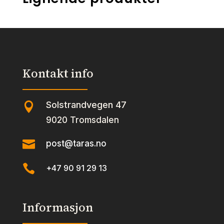
Kontakt info
Solstrandvegen 47

9020 Tromsdalen

post@taras.no

+47 90 91 29 13
Informasjon