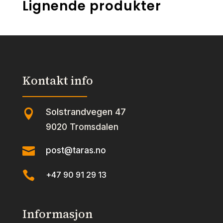
Lignende produkter
Kontakt info
Solstrandvegen 47

9020 Tromsdalen

post@taras.no

+47 90 91 29 13
Informasjon