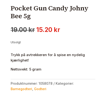
Pocket Gun Candy Johny
Bee 5g
Opprinnelig
Nåværende
19.00
kr
15.20
kr
pris
pris
var:
er:
Utsolgt
19.00 kr.
15.20 kr.
Trykk på avtrekkeren for å spise en nydelig
kjærlighet!
Nettovekt: 5 gram
Produktnummer:
1058078
Kategorier:
Barnegodteri
,
Godteri