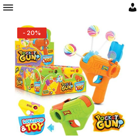
- 20%