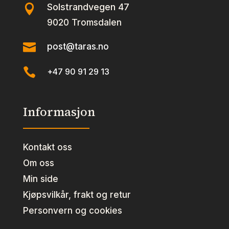
Solstrandvegen 47

9020 Tromsdalen

post@taras.no

+47 90 91 29 13
Informasjon
Kontakt oss
Om oss
Min side
Kjøpsvilkår, frakt og retur
Personvern og cookies