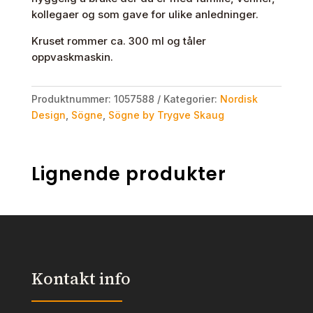
kollegaer og som gave for ulike anledninger.
Kruset rommer ca. 300 ml og tåler
oppvaskmaskin.
Produktnummer:
1057588
Kategorier:
Nordisk
Design
,
Sögne
,
Sögne by Trygve Skaug
Lignende produkter
Kontakt info