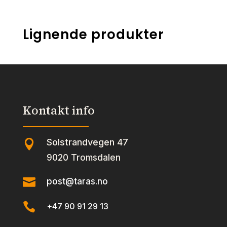
Lignende produkter
Kontakt info
Solstrandvegen 47

9020 Tromsdalen

post@taras.no

+47 90 91 29 13