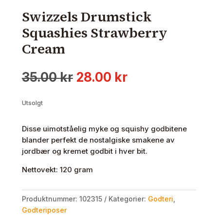
Swizzels Drumstick
Squashies Strawberry
Cream
Opprinnelig
Nåværende
35.00
kr
28.00
kr
pris
pris
var:
er:
Utsolgt
35.00 kr.
28.00 kr.
Disse uimotståelig myke og squishy godbitene
blander perfekt de nostalgiske smakene av
jordbær og kremet godbit i hver bit.
Nettovekt: 120 gram
Produktnummer:
102315
Kategorier:
Godteri
,
Godteriposer