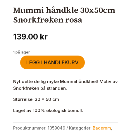
Mummi håndkle 30x50cm
Snorkfrøken rosa
139.00
kr
1 på lager
LEGG I HANDLEKURV
Mummi
håndkle
30x50cm
Nyt dette deilig myke Mummihåndkleet! Motiv av
Snorkfrøken
Snorkfrøken på stranden.
rosa
Størrelse: 30 x 50 cm
antall
Laget av 100% økologisk bomull.
Produktnummer:
1059049
Kategorier:
Baderom
,