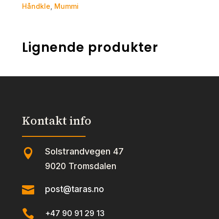
Håndkle
,
Mummi
Lignende produkter
Kontakt info
Solstrandvegen 47

9020 Tromsdalen

post@taras.no

+47 90 91 29 13