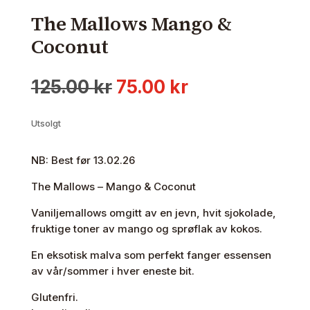
The Mallows Mango &
Coconut
Opprinnelig
Nåværende
125.00
kr
75.00
kr
pris
pris
var:
er:
Utsolgt
125.00 kr.
75.00 kr.
NB: Best før 13.02.26
The Mallows – Mango & Coconut
Vaniljemallows omgitt av en jevn, hvit sjokolade,
fruktige toner av mango og sprøflak av kokos.
En eksotisk malva som perfekt fanger essensen
av vår/sommer i hver eneste bit.
Glutenfri.