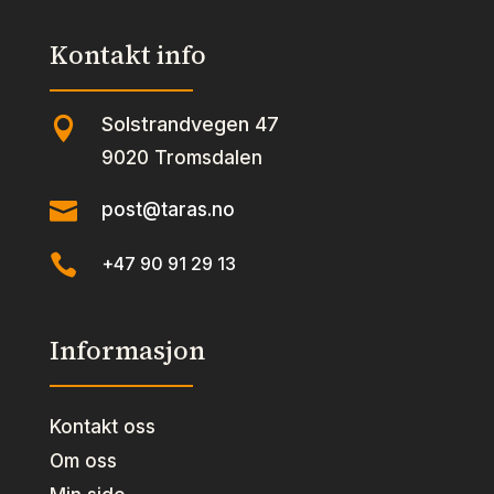
Kontakt info
Solstrandvegen 47

9020 Tromsdalen

post@taras.no

+47 90 91 29 13
Informasjon
Kontakt oss
Om oss