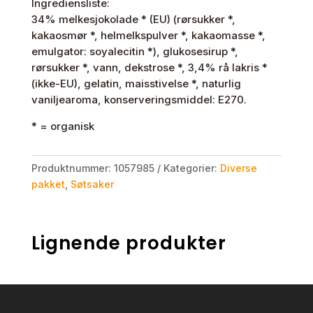
Ingrediensliste:
34% melkesjokolade * (EU) (rørsukker *,
kakaosmør *, helmelkspulver *, kakaomasse *,
emulgator: soyalecitin *), glukosesirup *,
rørsukker *, vann, dekstrose *, 3,4% rå lakris *
(ikke-EU), gelatin, maisstivelse *, naturlig
vaniljearoma, konserveringsmiddel: E270.
* = organisk
Produktnummer:
1057985
Kategorier:
Diverse
pakket
,
Søtsaker
Lignende produkter