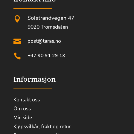
Solstrandvegen 47

9020 Tromsdalen

post@taras.no

+47 90 91 29 13
Informasjon
Kontakt oss
Om oss
Min side
Kjøpsvilkår, frakt og retur